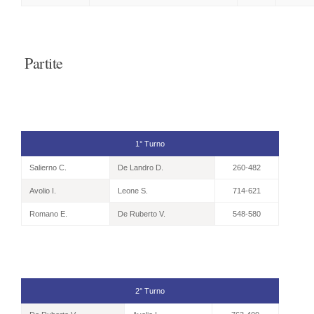
Partite
1° Turno
Salierno C.
De Landro D.
260-482
Avolio I.
Leone S.
714-621
Romano E.
De Ruberto V.
548-580
2° Turno