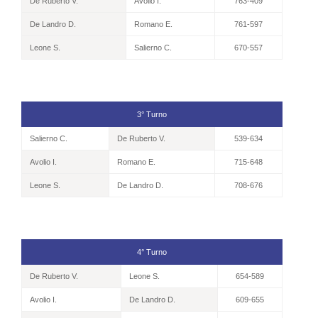
De Ruberto V.
Avolio I.
763-409
De Landro D.
Romano E.
761-597
Leone S.
Salierno C.
670-557
3° Turno
Salierno C.
De Ruberto V.
539-634
Avolio I.
Romano E.
715-648
Leone S.
De Landro D.
708-676
4° Turno
De Ruberto V.
Leone S.
654-589
Avolio I.
De Landro D.
609-655