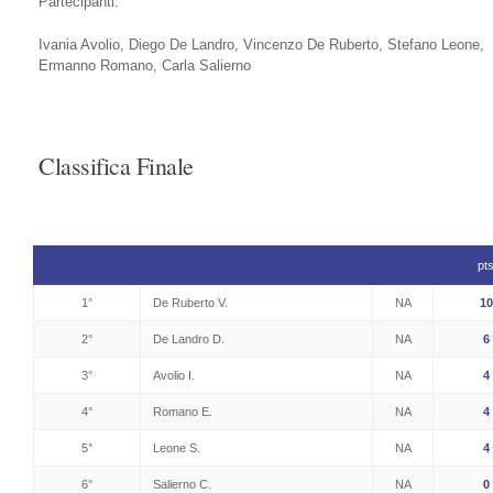
Partecipanti:
Ivania Avolio, Diego De Landro, Vincenzo De Ruberto, Stefano Leone,
Ermanno Romano, Carla Salierno
Classifica Finale
pt
1°
De Ruberto V.
NA
10
2°
De Landro D.
NA
6
3°
Avolio I.
NA
4
4°
Romano E.
NA
4
5°
Leone S.
NA
4
6°
Salierno C.
NA
0