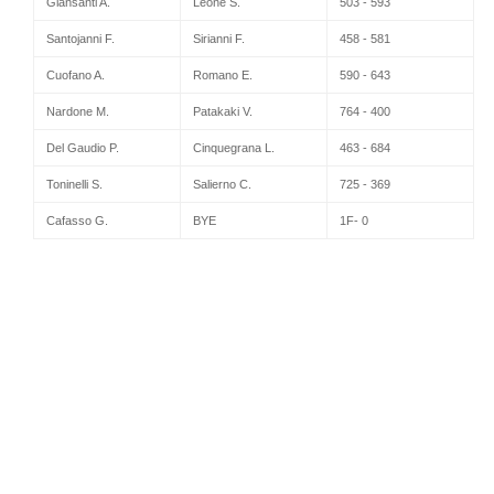
Giansanti A.
Leone S.
503 - 593
Santojanni F.
Sirianni F.
458 - 581
Cuofano A.
Romano E.
590 - 643
Nardone M.
Patakaki V.
764 - 400
Del Gaudio P.
Cinquegrana L.
463 - 684
Toninelli S.
Salierno C.
725 - 369
Cafasso G.
BYE
1F- 0