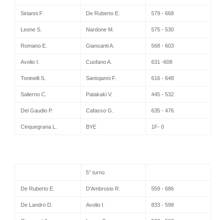
Sirianni F.
De Ruberto E.
579 - 668
Leone S.
Nardone M.
575 - 530
Romano E.
Giansanti A.
568 - 603
Avolio I.
Cuofano A.
631 -608
Toninelli S.
Santojanni F.
616 - 648
Salierno C.
Patakaki V.
445 - 532
Del Gaudio P.
Cafasso G.
635 - 476
Cinquegrana L.
BYE
1F- 0
5° turno
De Ruberto E.
D'Ambrosio R.
559 - 686
De Landro D.
Avolio I.
833 - 598