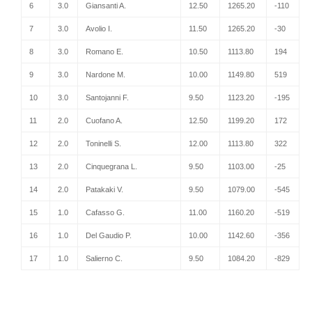
6
3.0
Giansanti A.
12.50
1265.20
-110
7
3.0
Avolio I.
11.50
1265.20
-30
8
3.0
Romano E.
10.50
1113.80
194
9
3.0
Nardone M.
10.00
1149.80
519
10
3.0
Santojanni F.
9.50
1123.20
-195
11
2.0
Cuofano A.
12.50
1199.20
172
12
2.0
Toninelli S.
12.00
1113.80
322
13
2.0
Cinquegrana L.
9.50
1103.00
-25
14
2.0
Patakaki V.
9.50
1079.00
-545
15
1.0
Cafasso G.
11.00
1160.20
-519
16
1.0
Del Gaudio P.
10.00
1142.60
-356
17
1.0
Salierno C.
9.50
1084.20
-829