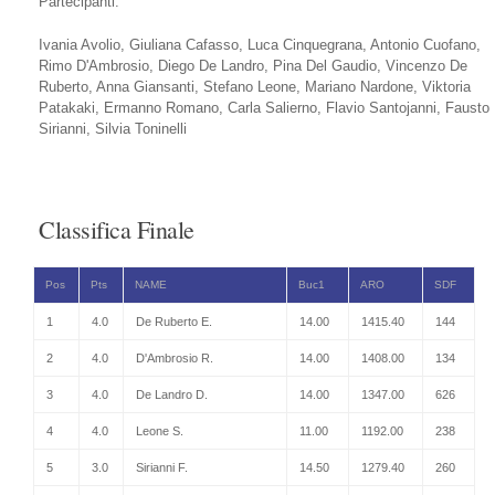
Partecipanti:
Ivania Avolio, Giuliana Cafasso, Luca Cinquegrana, Antonio Cuofano,
Rimo D'Ambrosio, Diego De Landro, Pina Del Gaudio, Vincenzo De
Ruberto, Anna Giansanti, Stefano Leone, Mariano Nardone, Viktoria
Patakaki, Ermanno Romano, Carla Salierno, Flavio Santojanni, Fausto
Sirianni, Silvia Toninelli
Classifica Finale
Pos
Pts
NAME
Buc1
ARO
SDF
1
4.0
De Ruberto E.
14.00
1415.40
144
2
4.0
D'Ambrosio R.
14.00
1408.00
134
3
4.0
De Landro D.
14.00
1347.00
626
4
4.0
Leone S.
11.00
1192.00
238
5
3.0
Sirianni F.
14.50
1279.40
260