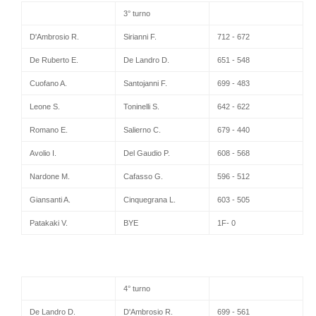
3° turno
D'Ambrosio R.
Sirianni F.
712 - 672
De Ruberto E.
De Landro D.
651 - 548
Cuofano A.
Santojanni F.
699 - 483
Leone S.
Toninelli S.
642 - 622
Romano E.
Salierno C.
679 - 440
Avolio I.
Del Gaudio P.
608 - 568
Nardone M.
Cafasso G.
596 - 512
Giansanti A.
Cinquegrana L.
603 - 505
Patakaki V.
BYE
1F- 0
4° turno
De Landro D.
D'Ambrosio R.
699 - 561