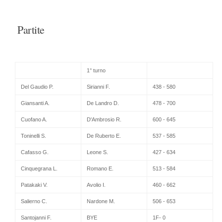
Partite
1° turno
Del Gaudio P.
Sirianni F.
438 - 580
Giansanti A.
De Landro D.
478 - 700
Cuofano A.
D'Ambrosio R.
600 - 645
Toninelli S.
De Ruberto E.
537 - 585
Cafasso G.
Leone S.
427 - 634
Cinquegrana L.
Romano E.
513 - 584
Patakaki V.
Avolio I.
460 - 662
Salierno C.
Nardone M.
506 - 653
Santojanni F.
BYE
1F- 0