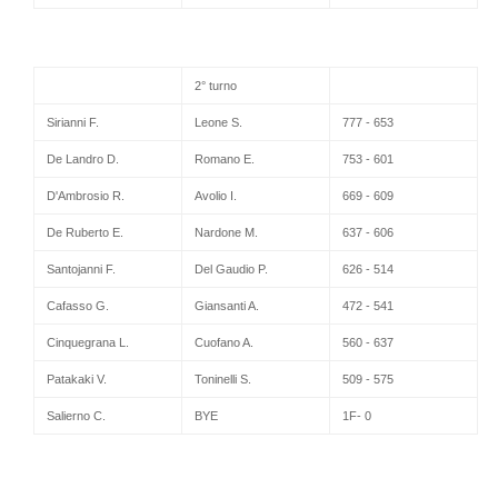
2° turno
Sirianni F.
Leone S.
777 - 653
De Landro D.
Romano E.
753 - 601
D'Ambrosio R.
Avolio I.
669 - 609
De Ruberto E.
Nardone M.
637 - 606
Santojanni F.
Del Gaudio P.
626 - 514
Cafasso G.
Giansanti A.
472 - 541
Cinquegrana L.
Cuofano A.
560 - 637
Patakaki V.
Toninelli S.
509 - 575
Salierno C.
BYE
1F- 0