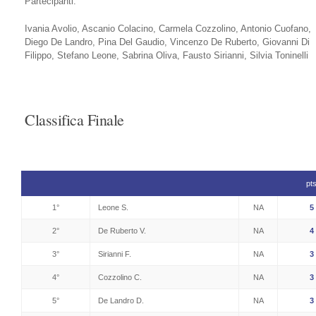
Partecipanti:
Ivania Avolio, Ascanio Colacino, Carmela Cozzolino, Antonio Cuofano,
Diego De Landro, Pina Del Gaudio, Vincenzo De Ruberto, Giovanni Di
Filippo, Stefano Leone, Sabrina Oliva, Fausto Sirianni, Silvia Toninelli
Classifica Finale
pt
1°
Leone S.
NA
5
2°
De Ruberto V.
NA
4
3°
Sirianni F.
NA
3
4°
Cozzolino C.
NA
3
5°
De Landro D.
NA
3