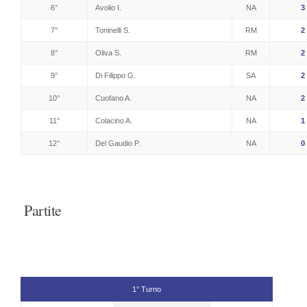
6°
Avolio I.
NA
3
7°
Toninelli S.
RM
2
8°
Oliva S.
RM
2
9°
Di Filippo G.
SA
2
10°
Cuofano A.
NA
2
11°
Colacino A.
NA
1
12°
Del Gaudio P.
NA
0
Partite
1° Turno