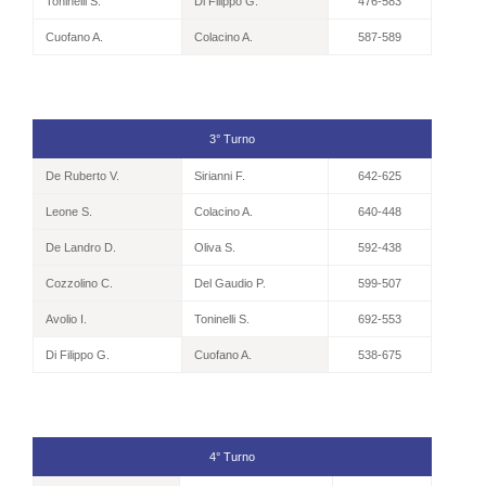
Toninelli S.
Di Filippo G.
476-583
Cuofano A.
Colacino A.
587-589
3° Turno
De Ruberto V.
Sirianni F.
642-625
Leone S.
Colacino A.
640-448
De Landro D.
Oliva S.
592-438
Cozzolino C.
Del Gaudio P.
599-507
Avolio I.
Toninelli S.
692-553
Di Filippo G.
Cuofano A.
538-675
4° Turno