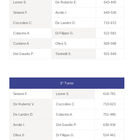
Leone S.
De Ruberto E.
643-445
Sirianni F.
Avolio I.
649-536
Cozzolino C.
De Landro D.
715-672
Colacino A.
Di Filippo G.
522-581
Cuofano A.
Oliva S.
659-598
Del Gaudio P.
Toninelli S.
501-649
5° Turno
Sirianni F.
Leone S.
616-781
De Ruberto V.
Cozzolino C.
710-623
De Landro D.
Colacino A.
751-486
Avolio I.
Del Gaudio P.
638-436
Oliva S.
Di Filippo G.
524-461