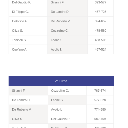
Del Gaudio P.
Sirianni F.
393-577
Di Filippo G.
De Landro D.
457-725
Colacino A.
De Ruberto V.
394-652
Oliva S.
Cozzolino C.
478-580
Toninelli S.
Leone S.
488-503
Cuofano A.
Avolio I.
467-524
2° Turno
Sirianni F.
Cozzolino C.
767-674
De Landro D.
Leone S.
577-628
De Ruberto V.
Avolio I.
774-380
Oliva S.
Del Gaudio P.
582-459