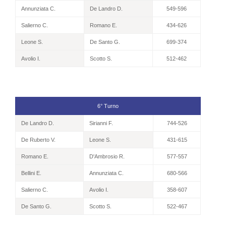
Annunziata C.
De Landro D.
549-596
Salierno C.
Romano E.
434-626
Leone S.
De Santo G.
699-374
Avolio I.
Scotto S.
512-462
6° Turno
De Landro D.
Sirianni F.
744-526
De Ruberto V.
Leone S.
431-615
Romano E.
D'Ambrosio R.
577-557
Bellini E.
Annunziata C.
680-566
Salierno C.
Avolio I.
358-607
De Santo G.
Scotto S.
522-467