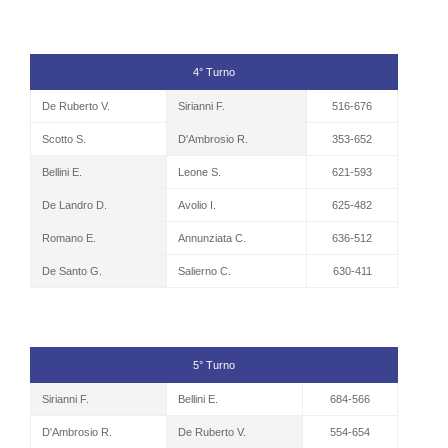
4° Turno
De Ruberto V.
Sirianni F.
516-676
Scotto S.
D'Ambrosio R.
353-652
Bellini E.
Leone S.
621-593
De Landro D.
Avolio I.
625-482
Romano E.
Annunziata C.
636-512
De Santo G.
Salierno C.
630-411
5° Turno
Sirianni F.
Bellini E.
684-566
D'Ambrosio R.
De Ruberto V.
554-654