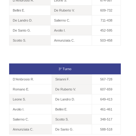
D'Ambrosio R.
Leone S.
674-587
Bellini E.
De Ruberto V.
609-732
De Landro D.
Salierno C.
711-438
De Santo G.
Avolio I.
452-595
Scotto S.
Annunziata C.
503-458
3° Turno
D'Ambrosio R.
Sirianni F.
567-728
Romano E.
De Ruberto V.
607-659
Leone S.
De Landro D.
649-413
Avolio I.
Bellini E.
461-461
Salierno C.
Scotto S.
348-517
Annunziata C.
De Santo G.
588-518