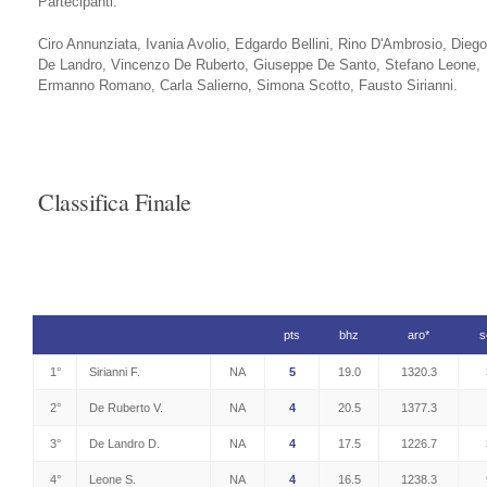
Partecipanti:
Ciro Annunziata, Ivania Avolio, Edgardo Bellini, Rino D'Ambrosio, Diego
De Landro, Vincenzo De Ruberto, Giuseppe De Santo, Stefano Leone,
Ermanno Romano, Carla Salierno, Simona Scotto, Fausto Sirianni.
Classifica Finale
pts
bhz
aro
*
s
1°
Sirianni F.
NA
5
19.0
1320.3
2°
De Ruberto V.
NA
4
20.5
1377.3
3°
De Landro D.
NA
4
17.5
1226.7
4°
Leone S.
NA
4
16.5
1238.3