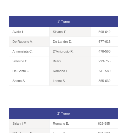
1° Turno
Avolio I.
Sirianni F.
598-642
De Ruberto V.
De Landro D.
677-616
Annunziata C.
D'Ambrosio R.
478-566
Salierno C.
Bellini E.
293-755
De Santo G.
Romano E.
511-589
Scotto S.
Leone S.
355-632
2° Turno
Sirianni F.
Romano E.
625-585